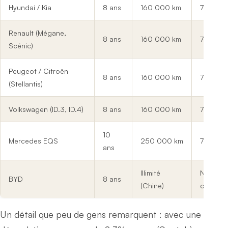
Hyundai / Kia
8 ans
160 000 km
70%
Renault (Mégane,
8 ans
160 000 km
70%
Scénic)
Peugeot / Citroën
8 ans
160 000 km
70%
(Stellantis)
Volkswagen (ID.3, ID.4)
8 ans
160 000 km
70%
10
Mercedes EQS
250 000 km
70%
ans
Illimité
Non
BYD
8 ans
(Chine)
commun
Un détail que peu de gens remarquent : avec une