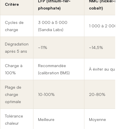
LFP (lithium-fer-
NMC (nickel-manga
Critère
phosphate)
cobalt)
Cycles de
3 000 à 5 000
1 000 à 2 000
charge
(Sandia Labs)
Dégradation
~11%
~14,5%
après 5 ans
Charge à
Recommandée
À éviter au quotidien
100%
(calibration BMS)
Plage de
charge
10-100%
20-80%
optimale
Tolérance
Meilleure
Moyenne
chaleur