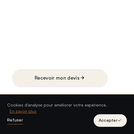
Besoin d'une borne de recharge
?
ISIOHM installe votre borne au juste prix, par un
installateur certifié IRVE Qualifelec : devis détaillé ligne
par ligne, sans surprise.
Recevoir mon devis
Réponse sous 48 h
Cookies d'analyse pour améliorer votre expérience.
En savoir plus
Refuser
Accepter